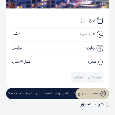
تاریخ شروع:
تعداد شب:
4 شب
ایرلاین:
ترکیش
هتل:
هتل 3 ستاره
تور لوکس
تور ژاپن
دسترسی سریع
هزینه تور
برنامـــه سفر
مسیر سفر
مدارک و خدمات
هزینــــه
تــــور