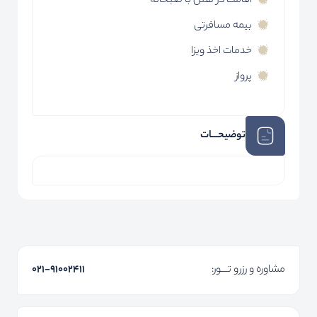
اقامت در هتل با صبحانه
بیمه مسافرتی
خدمات اخذ ویزا
پرواز
توضیحـــات
مشاوره و رزرو تـــور:
۰۲۱-91002411