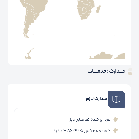
مـــدارک ؛
خدمــــات
مــدارک لـازم
فرم پر شده تقاضای ویزا
2 قطعه عکس 4/5×3/5 جدید