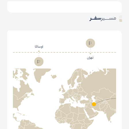
مســـــیر
سفـــر
اوساکا
تهران