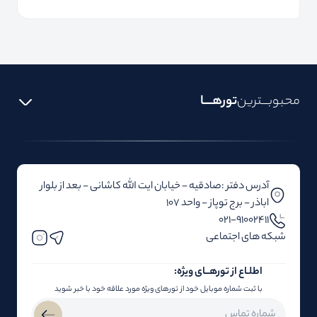
محبوبـــترین
تورهــــا
آدرس دفتر :صادقیه - خیابان ایت الله کاشانی - بعد از بلوار‌‌
اباذر - برج توپاز - واحد 107
۰۲۱-91002411
شبکه های اجتماعی
اطلـاع از تور‌هــای ویژه:
با ثبت شماره موبایل خود از تورهای ویژه مورد علاقه خود با خبر شوید