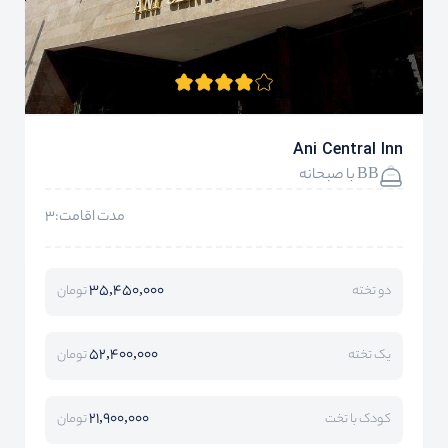
Ani Central Inn
BB با صبحانه
مدت اقامت:3
35,450,000
دو تخته
تومان
52,400,000
یک تخته
تومان
21,900,000
کودک با تخت
تومان