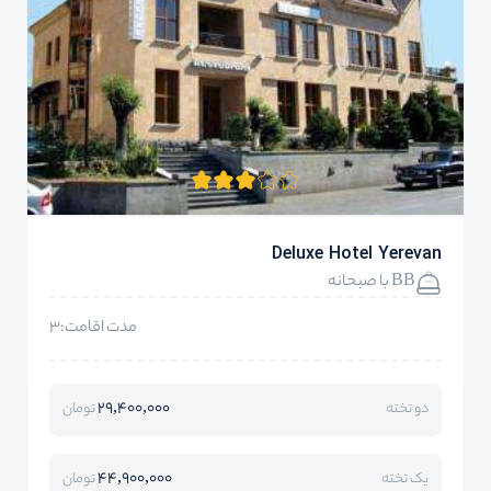
Deluxe Hotel Yerevan
BB با صبحانه
مدت اقامت:3
29,400,000
دو تخته
تومان
44,900,000
یک تخته
تومان