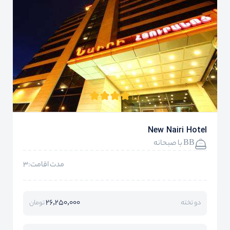
New Nairi Hotel
BB با صبحانه
مدت اقامت:3
26,250,000
دو تخته
تومان