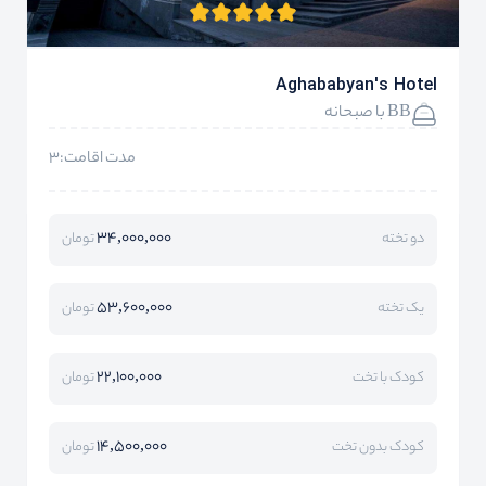
Aghababyan's Hotel
BB با صبحانه
مدت اقامت:3
34,000,000
دو تخته
تومان
53,600,000
یک تخته
تومان
22,100,000
کودک با تخت
تومان
14,500,000
کودک بدون تخت
تومان