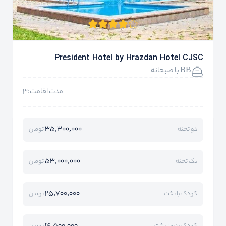
President Hotel by Hrazdan Hotel CJSC
BB با صبحانه
مدت اقامت:3
35,300,000
دو تخته
تومان
53,000,000
یک تخته
تومان
25,700,000
کودک با تخت
تومان