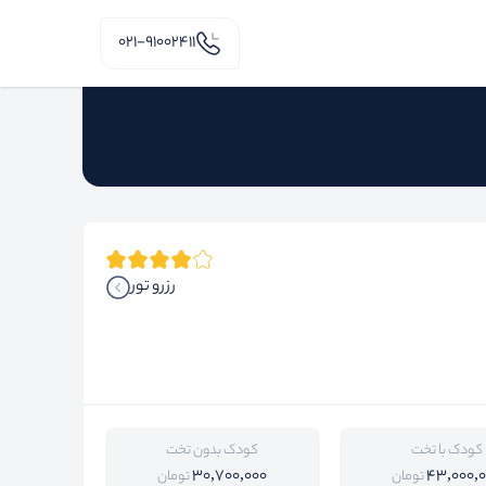
۰۲۱-91002411
رزرو تور
کودک با تخت
کودک بدون تخت
30,700,000
43,000,
تومان
تومان