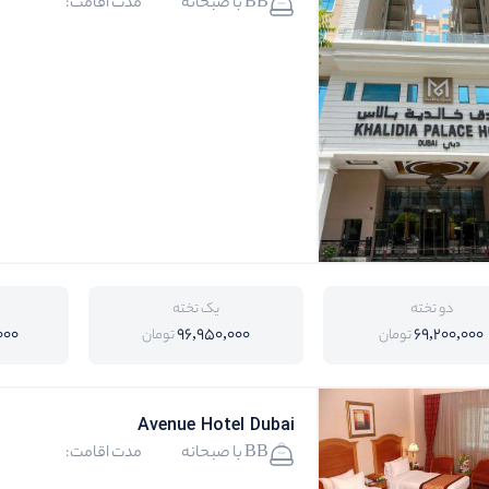
BB با صبحانه
مدت اقامت:
دو تخته
یک تخته
000
96,950,000
69,200,000
تومان
تومان
Avenue Hotel Dubai
BB با صبحانه
مدت اقامت: