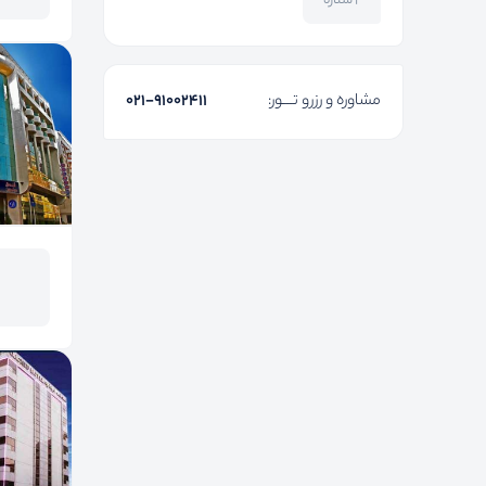
۲ ستاره
مشاوره و رزرو تـــور:
۰۲۱-91002411