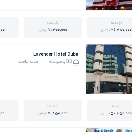
دو تخته
یک تخته
000
71,300,000
56,380,000
تومان
تومان
Lavender Hotel Dubai
BB با صبحانه
مدت اقامت:
دو تخته
یک تخته
000
71,450,000
56,450,000
تومان
تومان