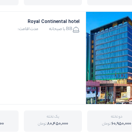
Royal Continental hotel
BB با صبحانه
مدت اقامت:
دو تخته
یک تخته
00
80,450,000
60,950,000
تومان
تومان