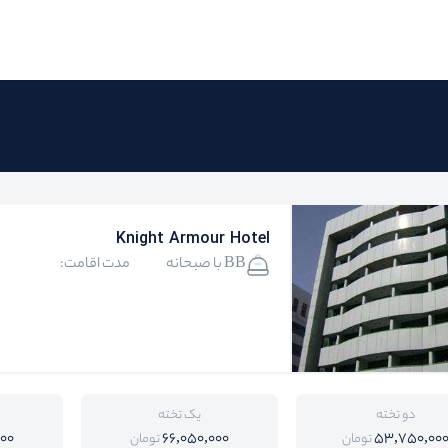
Knight Armour Hotel
BB با صبحانه
مدت اقامت:
دو تخته
یک تخته
000
66,050,000
53,750,00
تومان
تومان