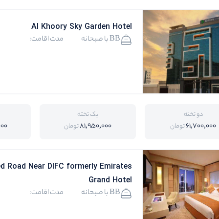
Al Khoory Sky Garden Hotel
BB با صبحانه
مدت اقامت:
دو تخته
یک تخته
000
81,950,000
61,700,000
تومان
تومان
d Road Near DIFC formerly Emirates
Grand Hotel
BB با صبحانه
مدت اقامت: