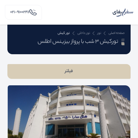
۰۲۱-91002411
صفحه اصلی
تور
تور داخلی
تور کیش
تورکیش 3 شب با پرواز بیزینس اطلس
فیلتر