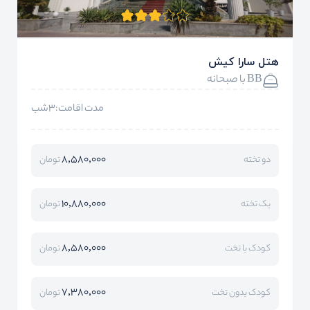
هتل سارا کیش
BB با صبحانه
مدت اقامت:3شب
8,580,000
دو تخته
تومان
10,880,000
یک تخته
تومان
8,580,000
کودک با تخت
تومان
7,380,000
کودک بدون تخت
تومان