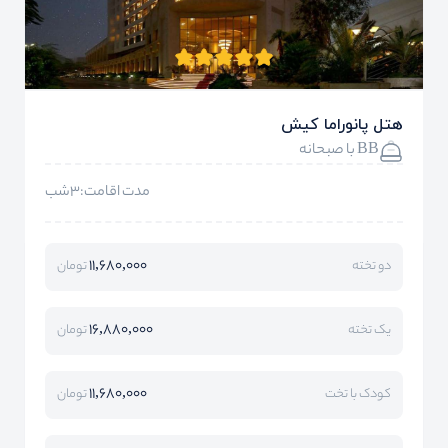
هتل پانوراما کیش
BB با صبحانه
مدت اقامت:3شب
11,680,000
دو تخته
تومان
16,880,000
یک تخته
تومان
11,680,000
کودک با تخت
تومان