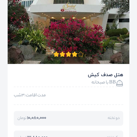
هتل صدف کیش
BB با صبحانه
مدت اقامت:3شب
10,080,000
دو تخته
تومان