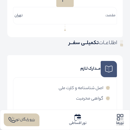
مقصد:
تهران
اطلـاعــات
تکمیلــی سفـــر
مــدارک لـازم
اصل شناسنامه و کارت ملی
گواهی محرمیت
رزرو رایگان تور
خدمـــات
تورها
تور اقساطی