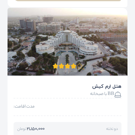
هتل ارم کیش
BB با صبحانه
مدت اقامت:
21,150,000
دو تخته
تومان