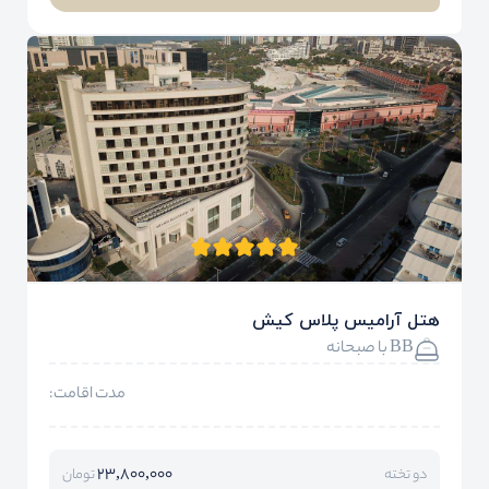
هتل آرامیس پلاس کیش
BB با صبحانه
مدت اقامت:
23,800,000
دو تخته
تومان