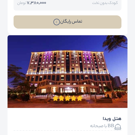
7,380,000
کودک بدون تخت
تومان
تماس رایگان
هتل ویدا
BB با صبحانه