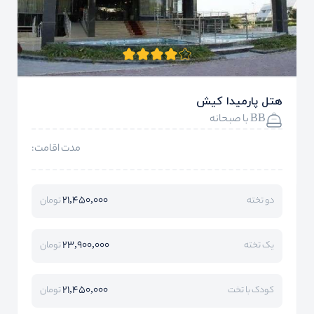
هتل پارمیدا کیش
BB با صبحانه
مدت اقامت:
21,450,000
دو تخته
تومان
23,900,000
یک تخته
تومان
21,450,000
کودک با تخت
تومان