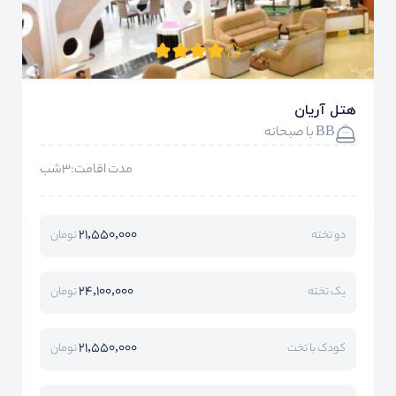
هتل آریان
BB با صبحانه
مدت اقامت:3شب
21,550,000
دو تخته
تومان
24,100,000
یک تخته
تومان
21,550,000
کودک با تخت
تومان