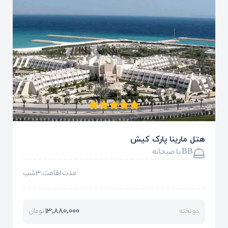
هتل مارینا پارک کیش
BB با صبحانه
مدت اقامت:3شب
13,880,000
دو تخته
تومان