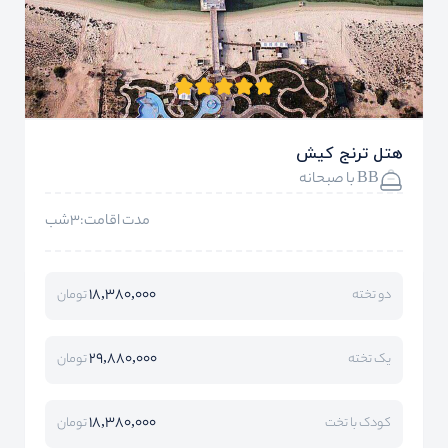
هتل ترنج کیش
BB با صبحانه
مدت اقامت:3شب
18,380,000
دو تخته
تومان
29,880,000
یک تخته
تومان
18,380,000
کودک با تخت
تومان