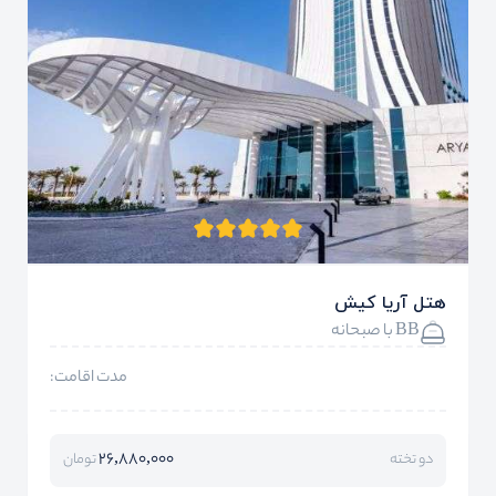
هتل آریا کیش
BB با صبحانه
مدت اقامت:
26,880,000
دو تخته
تومان