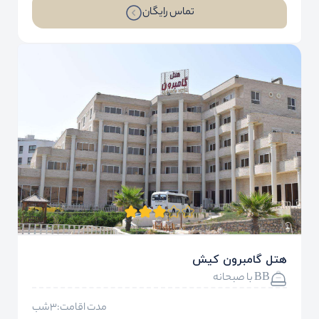
تماس رایگان
هتل گامبرون کیش
BB با صبحانه
مدت اقامت:3شب