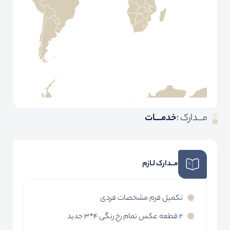
مـــدارک ؛
خدمــــات
مــدارک لـازم
تکمیل فرم مشخصات فردی
2 قطعه عکس تمام رخ رنگی 4*3 جدید