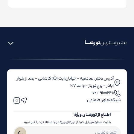
محبوبـــترین
تورهــــا
آدرس دفتر :صادقیه - خیابان ایت الله کاشانی - بعد از بلوار‌‌
اباذر - برج توپاز - واحد 107
۰۲۱-91002411
شبکه های اجتماعی
اطلـاع از تور‌هــای ویژه:
با ثبت شماره موبایل خود از تورهای ویژه مورد علاقه خود با خبر شوید