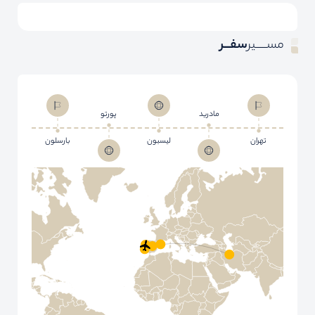
مســـــیر
سفـــر
مادرید
پورتو
تهران
لیسبون
بارسلون